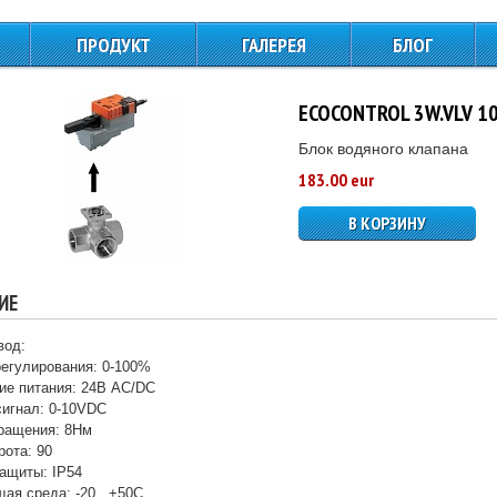
ПРОДУКТ
ГАЛЕРЕЯ
БЛОГ
ЩИТЫ СИЛОВОГО
ПИТАНИЯ И
ECOCONTROL 3W.VLV 1
УПРАВЛЕНИЯ
Блок водяного клапана
КОНТРОЛЛЕРЫ
183.00 eur
ДАТЧИКИ
В КОРЗИНУ
ТЕМПЕРАТУРЫ
ПРЕССОСТАТЫ
ИЕ
ТЕРМОСТАТЫ
вод:
ПРИВОДА ВОЗДУШНЫХ
регулирования: 0-100%
ЗАСЛОНОК
ие питания: 24В AC/DC
сигнал: 0-10VDC
ПРИВОДА
ращения: 8Нм
ТРЕХХОДОВЫХ
рота: 90
КЛАПАНОВ ВОДЫ
ащиты: IP54
ая среда: -20...+50С