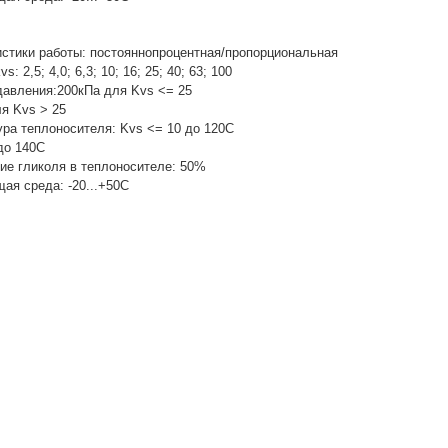
ТРЕХХОДОВЫЕ
КЛАПАНА ВОДЫ
стики работы: постояннопроцентная/пропорциональная
s: 2,5; 4,0; 6,3; 10; 16; 25; 40; 63; 100
давления:200кПа для Kvs <= 25
я Kvs > 25
ра теплоносителя: Kvs <= 10 до 120С
до 140С
ие гликоля в теплоносителе: 50%
ая среда: -20...+50С