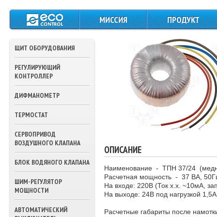
МИССИЯ
ПРОДУКТ
ЩИТЫ СИЛОВОГО
ПИТАНИЯ И
ЩИТ ОБОРУДОВАНИЯ
УПРАВЛЕНИЯ
РЕГУЛИРУЮЩИЙ
КОНТРОЛЛЕРЫ
КОНТРОЛЛЕР
ДАТЧИКИ
ДИФМАНОМЕТР
ТЕМПЕРАТУРЫ
ТЕРМОСТАТ
ПРЕССОСТАТЫ
СЕРВОПРИВОД
ТЕРМОСТАТЫ
ВОЗДУШНОГО КЛАПАНА
ОПИСАНИЕ
ПРИВОДА ВОЗДУШ
БЛОК ВОДЯНОГО КЛАПАНА
ЗАСЛОНОК
Наименование - ТПН 37/24 (медн
Расчетная мощность - 37 ВА, 50Г
ШИМ-РЕГУЛЯТОР
ПРИВОДА
На входе: 220В (Ток х.х. ~10мА, за
МОЩНОСТИ
ТРЕХХОДОВЫХ
На выходе: 24В под нагрузкой 1,5А
КЛАПАНОВ ВОДЫ
АВТОМАТИЧЕСКИЙ
Расчетные габариты после намотки