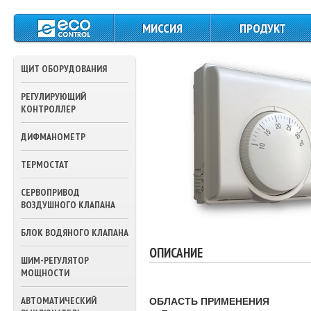
МИССИЯ
ПРОДУКТ
ЩИТЫ СИЛОВОГО
ПИТАНИЯ И
ЩИТ ОБОРУДОВАНИЯ
УПРАВЛЕНИЯ
РЕГУЛИРУЮЩИЙ
КОНТРОЛЛЕРЫ
КОНТРОЛЛЕР
ДАТЧИКИ
ДИФМАНОМЕТР
ТЕМПЕРАТУРЫ
ТЕРМОСТАТ
ПРЕССОСТАТЫ
СЕРВОПРИВОД
ТЕРМОСТАТЫ
ВОЗДУШНОГО КЛАПАНА
ПРИВОДА ВОЗДУШ
БЛОК ВОДЯНОГО КЛАПАНА
ЗАСЛОНОК
ОПИСАНИЕ
ШИМ-РЕГУЛЯТОР
ПРИВОДА
МОЩНОСТИ
ТРЕХХОДОВЫХ
КЛАПАНОВ ВОДЫ
АВТОМАТИЧЕСКИЙ
ОБЛАСТЬ ПРИМЕНЕНИЯ