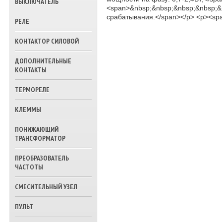
ВЫКЛЮЧАТЕЛЬ
ТРЕХХОДОВЫЕ
<span>&nbsp;&nbsp;&nbsp;&nbsp;&
КЛАПАНА ВОДЫ
срабатывания.</span></p> <p><spa
РЕЛЕ
КОНТАКТОР СИЛОВОЙ
ДОПОЛНИТЕЛЬНЫЕ
КОНТАКТЫ
ТЕРМОРЕЛЕ
КЛЕММЫ
ПОНИЖАЮЩИЙ
ТРАНСФОРМАТОР
ПРЕОБРАЗОВАТЕЛЬ
ЧАСТОТЫ
СМЕСИТЕЛЬНЫЙ УЗЕЛ
ПУЛЬТ