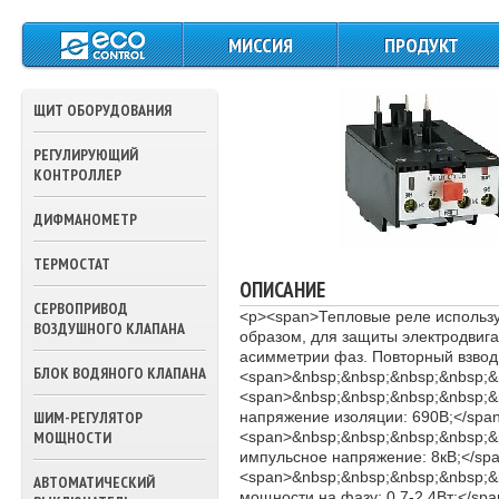
МИССИЯ
ПРОДУКТ
ЩИТЫ СИЛОВОГО
ПИТАНИЯ И
ЩИТ ОБОРУДОВАНИЯ
УПРАВЛЕНИЯ
РЕГУЛИРУЮЩИЙ
КОНТРОЛЛЕРЫ
КОНТРОЛЛЕР
ДАТЧИКИ
ДИФМАНОМЕТР
ТЕМПЕРАТУРЫ
ТЕРМОСТАТ
ПРЕССОСТАТЫ
ОПИСАНИЕ
СЕРВОПРИВОД
<p><span>Тепловые реле использу
ТЕРМОСТАТЫ
ВОЗДУШНОГО КЛАПАНА
образом, для защиты электродвига
асимметрии фаз. Повторный взвод 
ПРИВОДА ВОЗДУШ
БЛОК ВОДЯНОГО КЛАПАНА
<span>&nbsp;&nbsp;&nbsp;&nbsp;&n
ЗАСЛОНОК
<span>&nbsp;&nbsp;&nbsp;&nbsp;&
ШИМ-РЕГУЛЯТОР
напряжение изоляции: 690В;</span
ПРИВОДА
МОЩНОСТИ
<span>&nbsp;&nbsp;&nbsp;&nbsp;&
ТРЕХХОДОВЫХ
импульсное напряжение: 8кВ;</spa
КЛАПАНОВ ВОДЫ
<span>&nbsp;&nbsp;&nbsp;&nbsp;&
АВТОМАТИЧЕСКИЙ
мощности на фазу: 0,7-2,4Вт;</spa