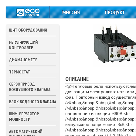
МИССИЯ
ПРОДУКТ
ЩИТЫ СИЛОВОГО
ПИТАНИЯ И
ЩИТ ОБОРУДОВАНИЯ
УПРАВЛЕНИЯ
РЕГУЛИРУЮЩИЙ
КОНТРОЛЛЕРЫ
КОНТРОЛЛЕР
ДАТЧИКИ
ДИФМАНОМЕТР
ТЕМПЕРАТУРЫ
ТЕРМОСТАТ
ПРЕССОСТАТЫ
ОПИСАНИЕ
СЕРВОПРИВОД
<p>Тепловые реле используются&nb
ТЕРМОСТАТЫ
ВОЗДУШНОГО КЛАПАНА
для защиты электродвигателя или
фаз. Повторный взвод осуществляе
ПРИВОДА ВОЗДУШ
БЛОК ВОДЯНОГО КЛАПАНА
/>&nbsp;&nbsp;&nbsp;&nbsp;&nbsp;
ЗАСЛОНОК
/>&nbsp;&nbsp;&nbsp;&nbsp;&nbsp
ШИМ-РЕГУЛЯТОР
напряжение изоляции: 690В;<br
ПРИВОДА
МОЩНОСТИ
/>&nbsp;&nbsp;&nbsp;&nbsp;&nbsp
ТРЕХХОДОВЫХ
импульсное напряжение: 8кВ;<br
КЛАПАНОВ ВОДЫ
/>&nbsp;&nbsp;&nbsp;&nbsp;&nbsp
АВТОМАТИЧЕСКИЙ
мощности на фазу: 0,7-2,4Вт;<br