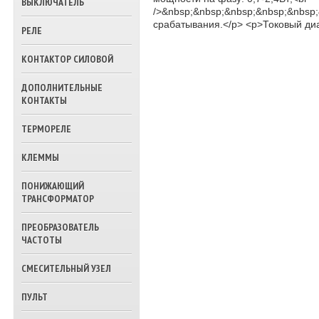
ВЫКЛЮЧАТЕЛЬ
ТРЕХХОДОВЫЕ
/>&nbsp;&nbsp;&nbsp;&nbsp;&nbsp;
КЛАПАНА ВОДЫ
срабатывания.</p> <p>Токовый диа
РЕЛЕ
КОНТАКТОР СИЛОВОЙ
ДОПОЛНИТЕЛЬНЫЕ
КОНТАКТЫ
ТЕРМОРЕЛЕ
КЛЕММЫ
ПОНИЖАЮЩИЙ
ТРАНСФОРМАТОР
ПРЕОБРАЗОВАТЕЛЬ
ЧАСТОТЫ
СМЕСИТЕЛЬНЫЙ УЗЕЛ
ПУЛЬТ