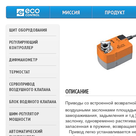
МИССИЯ
ПРОДУКТ
ЩИТЫ СИЛОВОГО
ПИТАНИЯ И
ЩИТ ОБОРУДОВАНИЯ
УПРАВЛЕНИЯ
РЕГУЛИРУЮЩИЙ
КОНТРОЛЛЕРЫ
КОНТРОЛЛЕР
ДАТЧИКИ
ДИФМАНОМЕТР
ТЕМПЕРАТУРЫ
ТЕРМОСТАТ
ПРЕССОСТАТЫ
СЕРВОПРИВОД
ТЕРМОСТАТЫ
ВОЗДУШНОГО КЛАПАНА
ОПИСАНИЕ
ПРИВОДА ВОЗДУШ
БЛОК ВОДЯНОГО КЛАПАНА
Приводы со встроенной возвратно
ЗАСЛОНОК
воздушными заслонками площадью
ШИМ-РЕГУЛЯТОР
замораживания, задымления и т.д
ПРИВОДА
МОЩНОСТИ
заслонку, одновременно растягива
ТРЕХХОДОВЫХ
запасенная в пружине, возвращает
КЛАПАНОВ ВОДЫ
АВТОМАТИЧЕСКИЙ
Привод легко устанавливается не