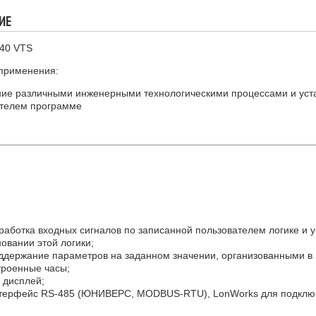
ТРЕХХОДОВЫЕ
ИЕ
КЛАПАНА ВОДЫ
040 VTS
применения:
ие различными инженерными технологическими процессами и уст
ателем программе
работка входных сигналов по записанной пользователем логике и 
овании этой логики;
ддержание параметров на заданном значении, организованными в
троенные часы;
 дисплей;
терфейс RS-485 (ЮНИВЕРС, MODBUS-RTU), LonWorks для подключе