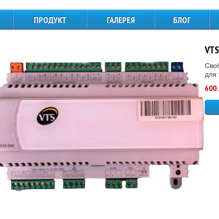
ПРОДУКТ
ГАЛЕРЕЯ
БЛОГ
ЩИТЫ СИЛОВОГО
ПИТАНИЯ И
VTS
УПРАВЛЕНИЯ
Сво
КОНТРОЛЛЕРЫ
для
600.
ДАТЧИКИ
ТЕМПЕРАТУРЫ
ПРЕССОСТАТЫ
ТЕРМОСТАТЫ
ПРИВОДА ВОЗДУШНЫХ
ЗАСЛОНОК
ПРИВОДА
ТРЕХХОДОВЫХ
КЛАПАНОВ ВОДЫ