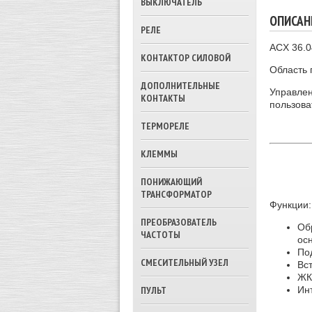
ВЫКЛЮЧАТЕЛЬ
ОПИСАН
РЕЛЕ
ACX 36.
КОНТАКТОР СИЛОВОЙ
Область 
ДОПОЛНИТЕЛЬНЫЕ
Управлен
КОНТАКТЫ
пользов
ТЕРМОРЕЛЕ
КЛЕММЫ
ПОНИЖАЮЩИЙ
ТРАНСФОРМАТОР
Функции:
ПРЕОБРАЗОВАТЕЛЬ
Об
ЧАСТОТЫ
осн
По
СМЕСИТЕЛЬНЫЙ УЗЕЛ
Вс
ЖК
ПУЛЬТ
Ин