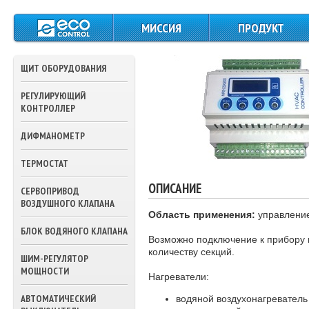
МИССИЯ
ПРОДУКТ
ЩИТЫ СИЛОВОГО
ПИТАНИЯ И
ЩИТ ОБОРУДОВАНИЯ
УПРАВЛЕНИЯ
РЕГУЛИРУЮЩИЙ
КОНТРОЛЛЕРЫ
КОНТРОЛЛЕР
ДАТЧИКИ
ДИФМАНОМЕТР
ТЕМПЕРАТУРЫ
ТЕРМОСТАТ
ПРЕССОСТАТЫ
ОПИСАНИЕ
СЕРВОПРИВОД
ТЕРМОСТАТЫ
ВОЗДУШНОГО КЛАПАНА
Область применения:
управление
ПРИВОДА ВОЗДУШ
БЛОК ВОДЯНОГО КЛАПАНА
ЗАСЛОНОК
Возможно подключение к прибору в
количеству секций.
ШИМ-РЕГУЛЯТОР
ПРИВОДА
МОЩНОСТИ
ТРЕХХОДОВЫХ
Нагреватели:
КЛАПАНОВ ВОДЫ
АВТОМАТИЧЕСКИЙ
водяной воздухонагреватель 