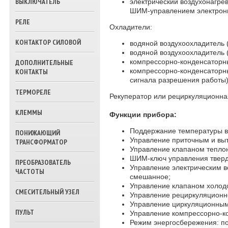
ВЫКЛЮЧАТЕЛЬ
электрический воздухонагрев
ТРЕХХОДОВЫЕ
ШИМ-управлением электрон
КЛАПАНА ВОДЫ
РЕЛЕ
Охладители:
КОНТАКТОР СИЛОВОЙ
водяной воздухоохладитель 
водяной воздухоохладитель 
компрессорно-конденсаторны
ДОПОЛНИТЕЛЬНЫЕ
компрессорно-конденсаторн
КОНТАКТЫ
сигнала разрешения работы)
ТЕРМОРЕЛЕ
Рекуператор или рециркуляционна
КЛЕММЫ
Функции прибора:
Поддержание температуры в
ПОНИЖАЮЩИЙ
Управление приточным и вы
ТРАНСФОРМАТОР
Управление клапаном теплон
ШИМ-ключ управления твердо
ПРЕОБРАЗОВАТЕЛЬ
Управление электрическим в
ЧАСТОТЫ
смешанное;
Управление клапаном холод
СМЕСИТЕЛЬНЫЙ УЗЕЛ
Управление рециркуляционно
Управление циркуляционным
ПУЛЬТ
Управление компрессорно-к
Режим энергосбережения: п