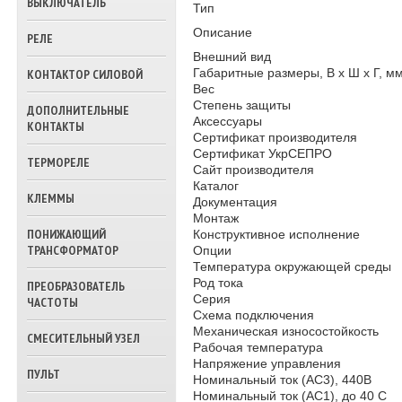
ВЫКЛЮЧАТЕЛЬ
Тип
ТРЕХХОДОВЫЕ
КЛАПАНА ВОДЫ
Описание
РЕЛЕ
Внешний вид
Габаритные размеры, В х Ш х Г, м
КОНТАКТОР СИЛОВОЙ
Вес
Степень защиты
ДОПОЛНИТЕЛЬНЫЕ
Аксессуары
КОНТАКТЫ
Сертификат производителя
Сертификат УкрСЕПРО
ТЕРМОРЕЛЕ
Сайт производителя
Каталог
КЛЕММЫ
Документация
Монтаж
ПОНИЖАЮЩИЙ
Конструктивное исполнение
ТРАНСФОРМАТОР
Опции
Температура окружающей среды
Род тока
ПРЕОБРАЗОВАТЕЛЬ
Серия
ЧАСТОТЫ
Схема подключения
Механическая износостойкость
СМЕСИТЕЛЬНЫЙ УЗЕЛ
Рабочая температура
Напряжение управления
ПУЛЬТ
Номинальный ток (АС3), 440В
Номинальный ток (АС1), до 40 С