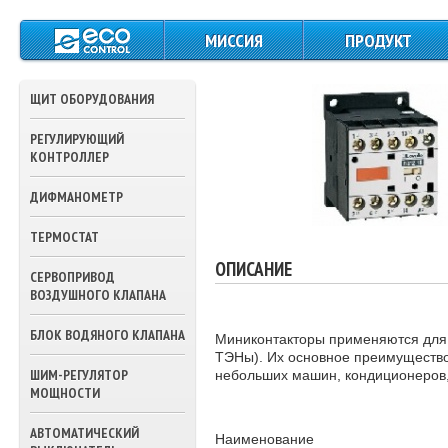
МИССИЯ
ПРОДУКТ
ЩИТЫ СИЛОВОГО
ПИТАНИЯ И
ЩИТ ОБОРУДОВАНИЯ
УПРАВЛЕНИЯ
РЕГУЛИРУЮЩИЙ
КОНТРОЛЛЕРЫ
КОНТРОЛЛЕР
ДАТЧИКИ
ДИФМАНОМЕТР
ТЕМПЕРАТУРЫ
ТЕРМОСТАТ
ПРЕССОСТАТЫ
ОПИСАНИЕ
СЕРВОПРИВОД
ТЕРМОСТАТЫ
ВОЗДУШНОГО КЛАПАНА
ПРИВОДА ВОЗДУШ
БЛОК ВОДЯНОГО КЛАПАНА
Миниконтакторы применяются для 
ЗАСЛОНОК
ТЭНы). Их основное преимущество
ШИМ-РЕГУЛЯТОР
небольших машин, кондиционеров,
ПРИВОДА
МОЩНОСТИ
ТРЕХХОДОВЫХ
КЛАПАНОВ ВОДЫ
АВТОМАТИЧЕСКИЙ
Наименование