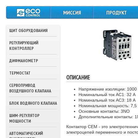
МИССИЯ
ПРОДУКТ
ЩИТЫ СИЛОВОГО
ПИТАНИЯ И
ЩИТ ОБОРУДОВАНИЯ
УПРАВЛЕНИЯ
РЕГУЛИРУЮЩИЙ
КОНТРОЛЛЕРЫ
КОНТРОЛЛЕР
ДАТЧИКИ
ДИФМАНОМЕТР
ТЕМПЕРАТУРЫ
ТЕРМОСТАТ
ОПИСАНИЕ
ПРЕССОСТАТЫ
СЕРВОПРИВОД
ТЕРМОСТАТЫ
Напряжение изоляции: 1000
ВОЗДУШНОГО КЛАПАНА
Номинальный ток AC1: 32 А
Номинальный ток AC3: 18 А
ПРИВОДА ВОЗДУШ
БЛОК ВОДЯНОГО КЛАПАНА
Номинальная мощность: 7,5 
ЗАСЛОНОК
Основные контакты: 3NО
ШИМ-РЕГУЛЯТОР
Дополнительные контакты: 
ПРИВОДА
МОЩНОСТИ
ТРЕХХОДОВЫХ
Контактор CEM - это электротехн
КЛАПАНОВ ВОДЫ
электроцепей переменного и посто
АВТОМАТИЧЕСКИЙ