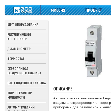
МИССИЯ
ПРОДУКТ
ЩИТЫ СИЛОВОГО
ПИТАНИЯ И
ЩИТ ОБОРУДОВАНИЯ
УПРАВЛЕНИЯ
РЕГУЛИРУЮЩИЙ
КОНТРОЛЛЕРЫ
КОНТРОЛЛЕР
ДАТЧИКИ
ДИФМАНОМЕТР
ТЕМПЕРАТУРЫ
ТЕРМОСТАТ
ПРЕССОСТАТЫ
СЕРВОПРИВОД
ТЕРМОСТАТЫ
ВОЗДУШНОГО КЛАПАНА
ПРИВОДА ВОЗДУШ
БЛОК ВОДЯНОГО КЛАПАНА
ЗАСЛОНОК
ОПИСАНИЕ
ШИМ-РЕГУЛЯТОР
ПРИВОДА
МОЩНОСТИ
Автоматические выключатели Legr
ТРЕХХОДОВЫХ
защиты электропроводки от перег
КЛАПАНОВ ВОДЫ
АВТОМАТИЧЕСКИЙ
приборами для безопасной и каче