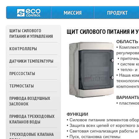
МИССИЯ
ПРОДУКТ
ЩИТЫ СИЛОВОГО
ПИТАНИЯ И
ЩИТ СИЛОВОГО ПИТАНИЯ И 
ЩИТЫ СИЛОВОГО
УПРАВЛЕНИЯ
ПИТАНИЯ И УПРАВЛЕНИЯ
ОБЛАСТЬ
КОНТРОЛЛЕРЫ
• Комплект
КОНТРОЛЛЕРЫ
регулиров
• приточны
ДАТЧИКИ
ДАТЧИКИ ТЕМПЕРАТУРЫ
• систем 
ТЕМПЕРАТУРЫ
• тепло- и
ПРЕССОСТАТЫ
• Наша ко
ПРЕССОСТАТЫ
технологич
ТЕРМОСТАТЫ
компонен
ТЕРМОСТАТЫ
ВАРИАНТ
ПРИВОДА ВОЗДУШНЫХ
ПРИВОДА ВОЗДУШ
• пластико
ЗАСЛОНОК
ЗАСЛОНОК
ФУНКЦИИ
ПРИВОДА ТРЕХХОДОВЫХ
ПРИВОДА
• Силовое питание элементов обо
КЛАПАНОВ ВОДЫ
ТРЕХХОДОВЫХ
• Защита всех цепей от короткого 
КЛАПАНОВ ВОДЫ
• Световая сигнализация работы и
ТРЕХХОДОВЫЕ КЛАПАНА
• Пуск, остановка системы